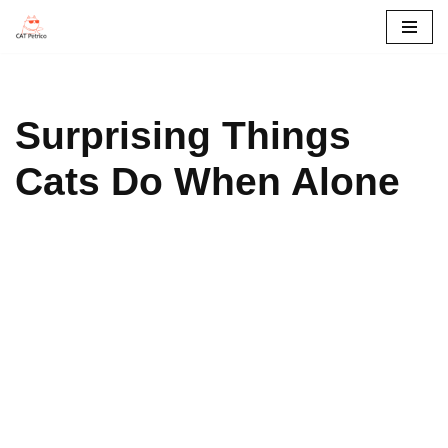
콘
텐
츠
Surprising Things
로
건
Cats Do When Alone
너
뛰
기